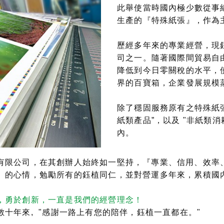
此舉使當時國內極少數從事
生產的『特殊紙張』，作為
歷經多年來的專業經營，現
司之一。隨著國際間貿易自
降低到今日零關稅的水平，
界的百寶箱，企業發展規模
除了穩固服務原有之特殊紙
紙類產品”，以及 "非紙類
內。
有限公司，在其創辦人始終如一堅持，『專業、信用、效率
』的心情，勉勵所有的鈺植同仁，並對營運多年來，累積國
，勇於創新，一直是我們的經營理念！
數十年來, "感謝一路上有您的陪伴，鈺植一直都在。"