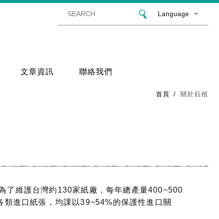
Language
文章資訊
聯絡我們
首頁
關於鈺植
府為了維護台灣約130家紙廠，每年總產量400~500
類進口紙張，均課以39~54%的保護性進口關