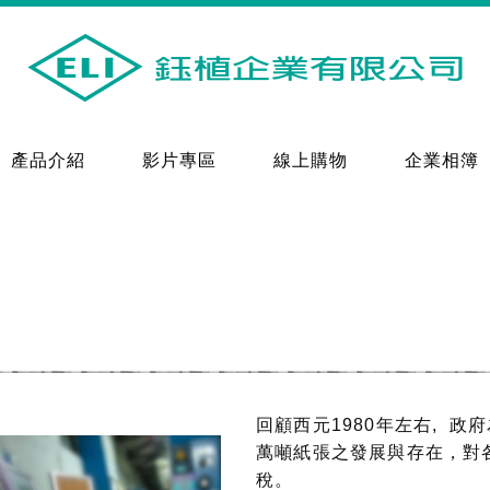
產品介紹
影片專區
線上購物
企業相簿
回顧西元1980年左右, 政
萬噸紙張之發展與存在，對各
稅。