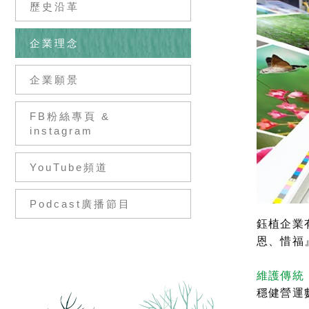
歷史沿革
企業理念
企業願景
FB粉絲專頁 &
instagram
YouTube頻道
Podcast廣播節目
鈺植企業
恩、惜福
維護傳統
穩健營運