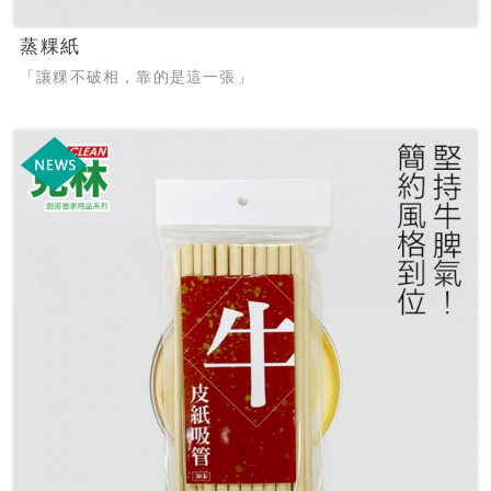
蒸粿紙
「讓粿不破相，靠的是這一張」