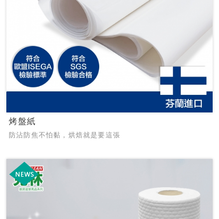
烤盤紙
防沾防焦不怕黏，烘焙就是要這張