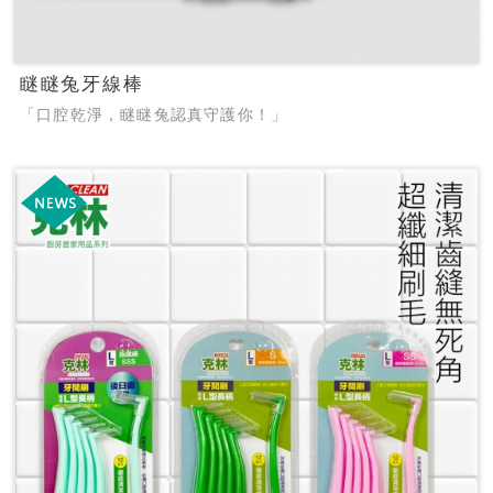
瞇瞇兔牙線棒
「口腔乾淨，瞇瞇兔認真守護你！」