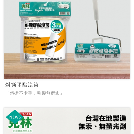
斜撕膠黏滾筒
「斜撕不卡手，毛髮無所逃」