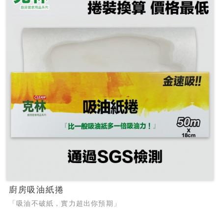
廚房吸油紙捲
「吸油不破紙，實力超出你預期」