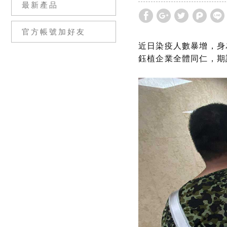
最新產品
官方帳號加好友
近日染疫人數暴增，身
鈺植企業全體同仁，期許