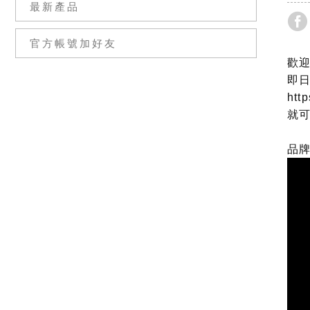
最新產品
官方帳號加好友
歡
即
htt
就
品