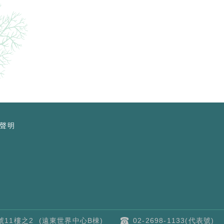
聲明
11樓之2 (遠東世界中心B棟)
02-2698-1133(代表號)