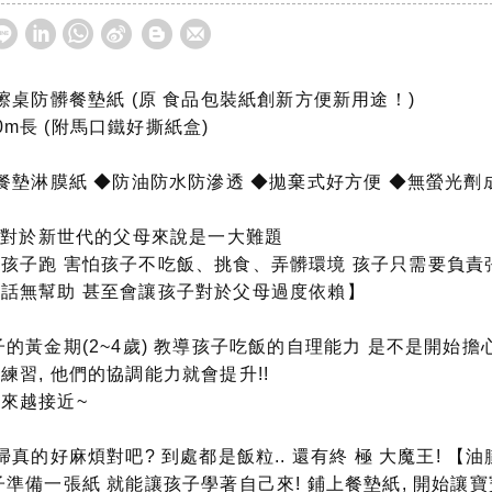
擦桌防髒餐墊紙 (原 食品包裝紙創新方便新用途！)
10m長 (附馬口鐵好撕紙盒)
級餐墊淋膜紙 ◆防油防水防滲透 ◆拋棄式好方便 ◆無螢光劑
飯 對於新世代的父母來說是一大難題
孩子跑 害怕孩子不吃飯、挑食、弄髒環境 孩子只需要負責
話無幫助 甚至會讓孩子對於父母過度依賴】
的黃金期(2~4歲) 教導孩子吃飯的自理能力 是不是開始擔
習, 他們的協調能力就會提升!!
來越接近~
掃真的好麻煩對吧? 到處都是飯粒.. 還有終 極 大魔王! 【
準備一張紙 就能讓孩子學著自己來! 鋪上餐墊紙, 開始讓寶