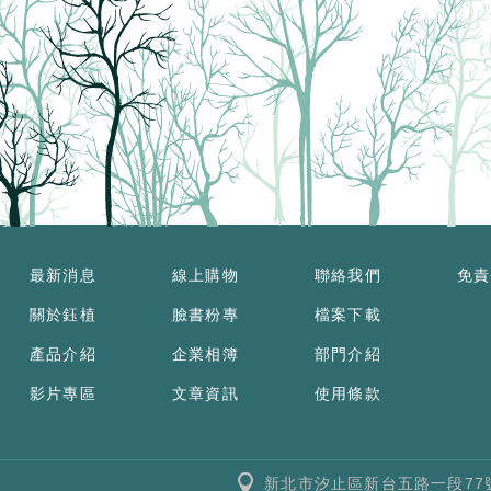
最新消息
線上購物
聯絡我們
免責
關於鈺植
臉書粉專
檔案下載
產品介紹
企業相簿
部門介紹
影片專區
文章資訊
使用條款
新北市汐止區新台五路一段77號