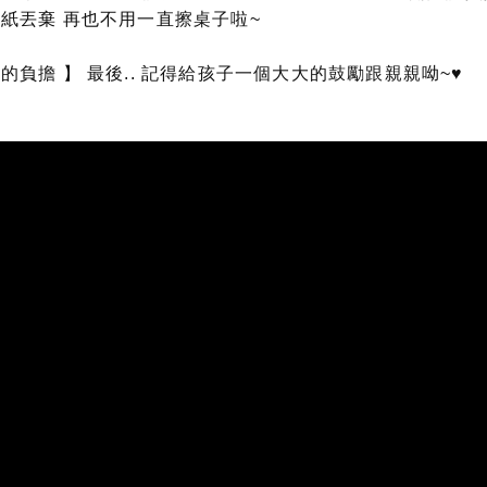
紙丟棄 再也不用一直擦桌子啦~
負擔 】 最後.. 記得給孩子一個大大的鼓勵跟親親呦~♥️