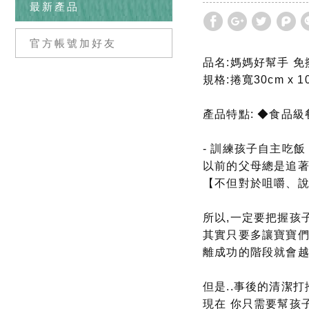
最新產品
官方帳號加好友
品名:媽媽好幫手 免
規格:捲寬30cm x 
產品特點: ◆食品
- 訓練孩子自主吃
以前的父母總是追著
【不但對於咀嚼、說
所以,一定要把握孩子
其實只要多讓寶寶們練
離成功的階段就會越
但是..事後的清潔打
現在 你只需要幫孩子