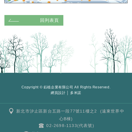
回列表頁
Copyright © 鈺植企業有限公司 All Rights Reserved.
網頁設計 │ 多米諾
新北市汐止區新台五路一段77號11樓之2 (遠東世界中
心B棟)
02-2698-1133(代表號)