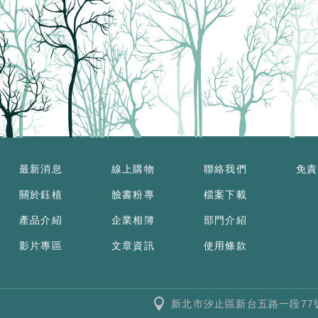
最新消息
線上購物
聯絡我們
免責
關於鈺植
臉書粉專
檔案下載
產品介紹
企業相簿
部門介紹
影片專區
文章資訊
使用條款
新北市汐止區新台五路一段77號