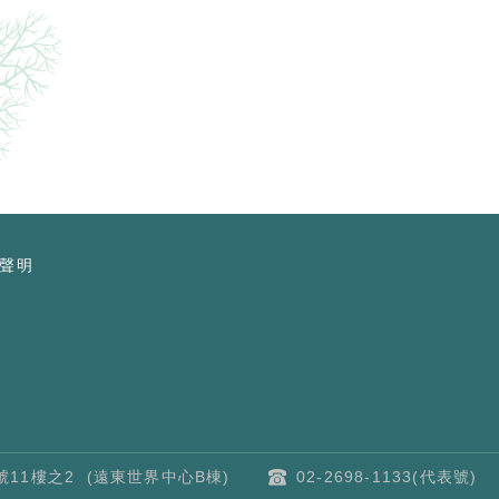
聲明
11樓之2 (遠東世界中心B棟)
02-2698-1133(代表號)