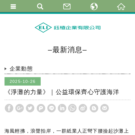
繁體中文
简体中文
English
–最新消息–
企業動態
2025-10-26
《淨灘的力量》｜公益環保齊心守護海洋
海風輕拂，浪聲拍岸，一群紙業人正彎下腰撿起沙灘上