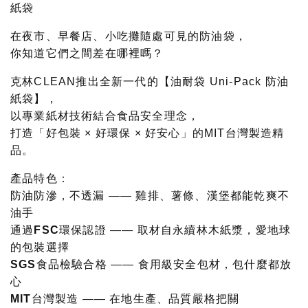
紙袋
在夜市、早餐店、小吃攤隨處可見的防油袋，
你知道它們之間差在哪裡嗎？
克林CLEAN推出全新一代的【油耐袋 Uni-Pack 防油
紙袋】，
以專業紙材技術結合食品安全理念，
打造「好包裝 × 好環保 × 好安心」的MIT台灣製造精
品。
產品特色：
防油防滲，不透漏
—— 雞排、薯條、漢堡都能乾爽不
油手
通過FSC環保認證
—— 取材自永續林木紙漿，愛地球
的包裝選擇
SGS食品檢驗合格
—— 食用級安全包材，包什麼都放
心
MIT台灣製造
—— 在地生產、品質嚴格把關