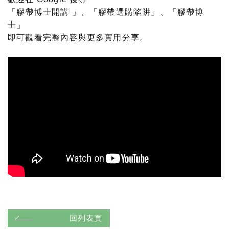
「膠帶博士開講 」
、
「膠帶選購陷阱」
、
「膠帶博
士」
即可觀看完整內容與更多實用分享。
回列表頁