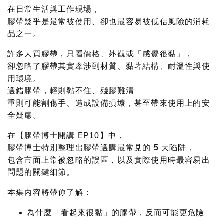
在日常生活與工作現場，
膠帶幾乎是最常被使用、卻也
最容易被低估風險
的消耗
品之一。
許多人買膠帶，只看價格、外觀或「感覺很黏」，
卻忽略了膠帶其實牽涉到
材質、黏著結構、耐溫性與使
用環境
。
選錯膠帶，輕則黏不住、殘膠難清，
重則可能割傷手、造成設備損壞，甚至帶來使用上的安
全疑慮。
在【膠帶博士開講 EP10】中，
膠帶博士特別整理出
膠帶選購最常見的 5 大陷阱
，
包含市面上常被忽略的誤區，以及實際使用時最容易出
問題的關鍵細節。
本集內容將帶你了解：
為什麼「看起來很黏」的膠帶，反而可能更危險