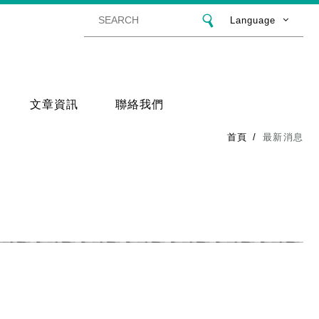
Language
文章資訊
聯絡我們
首頁
最新消息